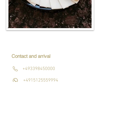
Reviews
Contact and arrival
+493398450000
+4915125559994
info@schlossgrabow.co
m
Blumenthalerstrasse 20
16909 Grabow
Apartments