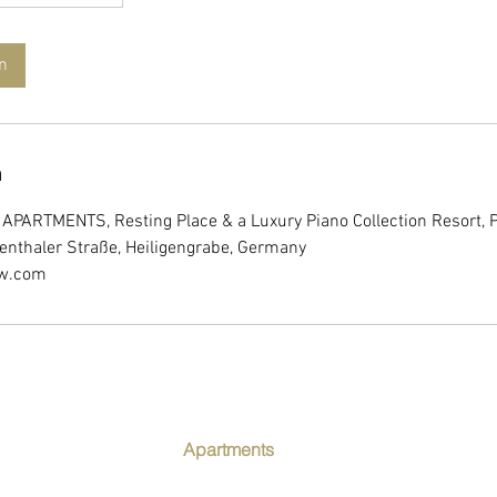
n
n
RTMENTS, Resting Place & a Luxury Piano Collection Resort, P
nthaler Straße, Heiligengrabe, Germany
ow.com
Apartments